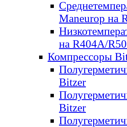
Среднетемпер
Maneurop на 
Низкотемпера
на R404A/R50
Компрессоры Bit
Полугерметич
Bitzer
Полугерметич
Bitzer
Полугерметич