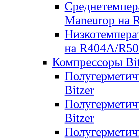
Среднетемпер
Maneurop на 
Низкотемпера
на R404A/R50
Компрессоры Bit
Полугерметич
Bitzer
Полугерметич
Bitzer
Полугерметич