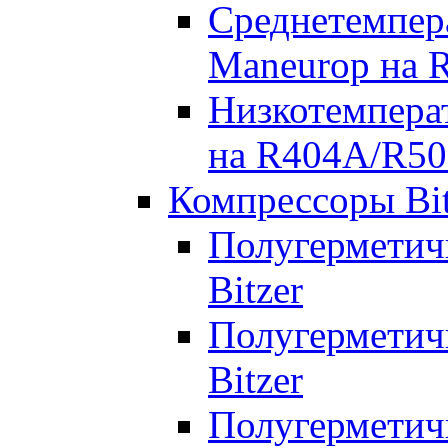
Среднетемпер
Maneurop на 
Низкотемпера
на R404A/R50
Компрессоры Bit
Полугерметич
Bitzer
Полугерметич
Bitzer
Полугерметич