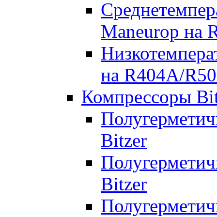
Среднетемпер
Maneurop на 
Низкотемпера
на R404A/R50
Компрессоры Bit
Полугерметич
Bitzer
Полугерметич
Bitzer
Полугерметич