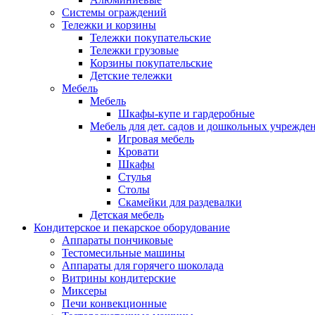
Системы ограждений
Тележки и корзины
Тележки покупательские
Тележки грузовые
Корзины покупательские
Детские тележки
Мебель
Мебель
Шкафы-купе и гардеробные
Мебель для дет. садов и дошкольных учрежде
Игровая мебель
Кровати
Шкафы
Стулья
Столы
Скамейки для раздевалки
Детская мебель
Кондитерское и пекарское оборудование
Аппараты пончиковые
Тестомесильные машины
Аппараты для горячего шоколада
Витрины кондитерские
Миксеры
Печи конвекционные