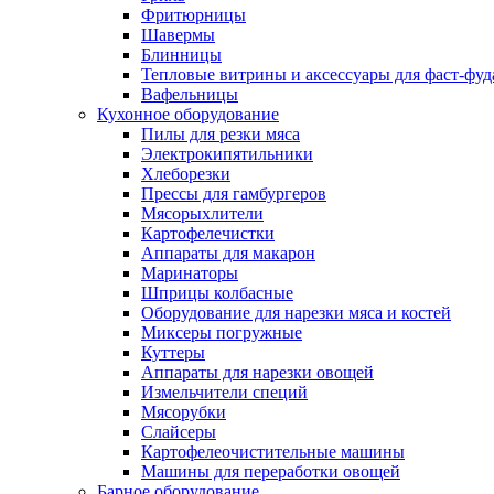
Фритюрницы
Шавермы
Блинницы
Тепловые витрины и аксессуары для фаст-фуд
Вафельницы
Кухонное оборудование
Пилы для резки мяса
Электрокипятильники
Хлеборезки
Прессы для гамбургеров
Мясорыхлители
Картофелечистки
Аппараты для макарон
Маринаторы
Шприцы колбасные
Оборудование для нарезки мяса и костей
Миксеры погружные
Куттеры
Аппараты для нарезки овощей
Измельчители специй
Мясорубки
Слайсеры
Картофелеочистительные машины
Машины для переработки овощей
Барное оборудование