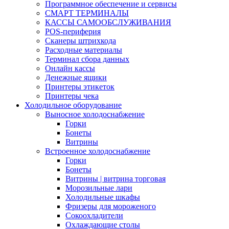
Программное обеспечение и сервисы
СМАРТ ТЕРМИНАЛЫ
КАССЫ САМООБСЛУЖИВАНИЯ
POS-периферия
Сканеры штрихкода
Расходные материалы
Терминал сбора данных
Онлайн кассы
Денежные ящики
Принтеры этикеток
Принтеры чека
Холодильное оборудование
Выносное холодоснабжение
Горки
Бонеты
Витрины
Встроенное холодоснабжение
Горки
Бонеты
Витрины | витрина торговая
Морозильные лари
Холодильные шкафы
Фризеры для мороженого
Сокоохладители
Охлаждающие столы