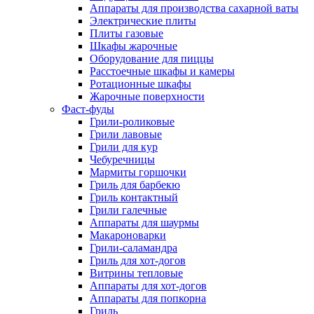
Аппараты для производства сахарной ваты
Электрические плиты
Плиты газовые
Шкафы жарочные
Оборудование для пиццы
Расстоечные шкафы и камеры
Ротационные шкафы
Жарочные поверхности
Фаст-фуды
Грили-роликовые
Грили лавовые
Грили для кур
Чебуречницы
Мармиты горшочки
Гриль для барбекю
Гриль контактный
Грили галечные
Аппараты для шаурмы
Макароноварки
Грили-саламандра
Гриль для хот-догов
Витрины тепловые
Аппараты для хот-догов
Аппараты для попкорна
Гриль