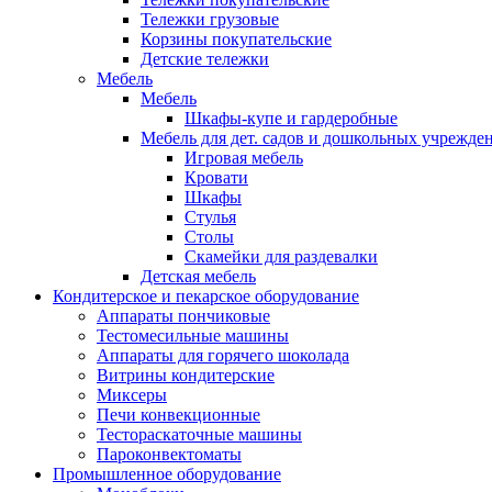
Тележки грузовые
Корзины покупательские
Детские тележки
Мебель
Мебель
Шкафы-купе и гардеробные
Мебель для дет. садов и дошкольных учрежде
Игровая мебель
Кровати
Шкафы
Стулья
Столы
Скамейки для раздевалки
Детская мебель
Кондитерское и пекарское оборудование
Аппараты пончиковые
Тестомесильные машины
Аппараты для горячего шоколада
Витрины кондитерские
Миксеры
Печи конвекционные
Тестораскаточные машины
Пароконвектоматы
Промышленное оборудование