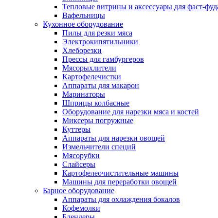
Тепловые витрины и аксессуары для фаст-фуд
Вафельницы
Кухонное оборудование
Пилы для резки мяса
Электрокипятильники
Хлеборезки
Прессы для гамбургеров
Мясорыхлители
Картофелечистки
Аппараты для макарон
Маринаторы
Шприцы колбасные
Оборудование для нарезки мяса и костей
Миксеры погружные
Куттеры
Аппараты для нарезки овощей
Измельчители специй
Мясорубки
Слайсеры
Картофелеочистительные машины
Машины для переработки овощей
Барное оборудование
Аппараты для охлаждения бокалов
Кофемолки
Блендеры