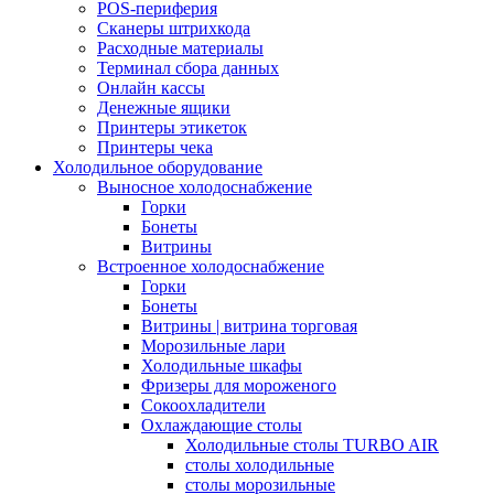
POS-периферия
Сканеры штрихкода
Расходные материалы
Терминал сбора данных
Онлайн кассы
Денежные ящики
Принтеры этикеток
Принтеры чека
Холодильное оборудование
Выносное холодоснабжение
Горки
Бонеты
Витрины
Встроенное холодоснабжение
Горки
Бонеты
Витрины | витрина торговая
Морозильные лари
Холодильные шкафы
Фризеры для мороженого
Сокоохладители
Охлаждающие столы
Холодильные столы TURBO AIR
столы холодильные
столы морозильные