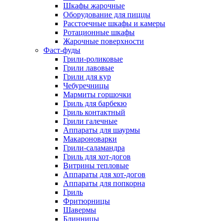
Шкафы жарочные
Оборудование для пиццы
Расстоечные шкафы и камеры
Ротационные шкафы
Жарочные поверхности
Фаст-фуды
Грили-роликовые
Грили лавовые
Грили для кур
Чебуречницы
Мармиты горшочки
Гриль для барбекю
Гриль контактный
Грили галечные
Аппараты для шаурмы
Макароноварки
Грили-саламандра
Гриль для хот-догов
Витрины тепловые
Аппараты для хот-догов
Аппараты для попкорна
Гриль
Фритюрницы
Шавермы
Блинницы