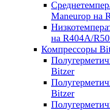
Среднетемпер
Maneurop на 
Низкотемпера
на R404A/R50
Компрессоры Bit
Полугерметич
Bitzer
Полугерметич
Bitzer
Полугерметич