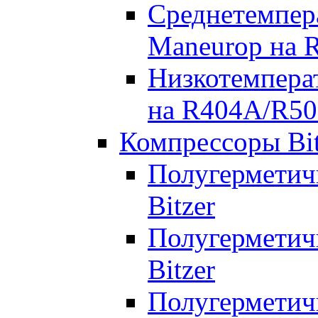
Среднетемпер
Maneurop на 
Низкотемпера
на R404A/R50
Компрессоры Bit
Полугерметич
Bitzer
Полугерметич
Bitzer
Полугерметич